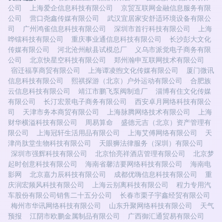
公司
上海爱企信息科技有限公司
京贸互联网金融信息服务有限
公司
营口尧鑫传媒有限公司
武汉宜居家安舒适环境设备有限公
司
广州鸿雀信息科技有限公司
深圳市首行科技有限公司
上海
哗镭科技有限公司
重庆事业通信息科技有限公司
长沙彭大文化
传媒有限公司
河北沧州献县试模总厂
义乌市派觉电子商务有限
公司
北京快星空科技有限公司
郑州瀚申互联网技术有限公司
宿迁福享商贸有限公司
上海谭凌煦文化传媒有限公司
厦门微讯
信息科技有限公司
熙祺探游（北京）户外运动有限公司
合肥族
云信息科技有限公司
靖江市鹏飞泵阀制造厂
淄博有住文化传媒
有限公司
长汀宏景电子商务有限公司
西安卓月网络科技有限公
司
天津市务本商贸有限公司
上海脉腾网络技术有限公司
上海
财华横溢科技有限公司
周易算命
盛德元吉（北京）资产管理有
限公司
上海冠轩生活用品有限公司
上海艾傅网络有限公司
天
津尚肽堂生物科技有限公司
天眼狮法律服务（深圳）有限公司
深圳市强辉科技有限公司
北京怡亮祥酒店管理有限公司
北京梦
起时创意科技有限公司
海南省馨洁要网络科技有限公司
海南电
影网
北京嘉力辰科技有限公司
成都优嗨信息科技有限公司
重
庆润宏频风科技有限公司
上海云别离科技有限公司
程力专用汽
车股份有限公司销售二十五分公司
长春市栗子宇鑫经贸有限公司
梅州市华讯网络科技有限公司
山东升聚网络科技有限公司
天气
预报
江阴市欧鹏金属制品有限公司
广西御汇通贸易有限公司