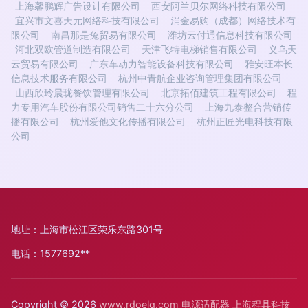
上海馨鹏辉广告设计有限公司
西安阿兰贝尔网络科技有限公司
宜兴市文喜天元网络科技有限公司
消金易购（成都）网络技术有
限公司
南昌那是兔贸易有限公司
潍坊云付通信息科技有限公司
河北双欧管道制造有限公司
天津飞特电梯销售有限公司
义乌天
云贸易有限公司
广东车动力智能设备科技有限公司
雅安旺本长
信息技术服务有限公司
杭州中青航企业咨询管理集团有限公司
山西欣玲晨珑餐饮管理有限公司
北京拓佰建筑工程有限公司
程
力专用汽车股份有限公司销售二十六分公司
上海九泰整合营销传
播有限公司
杭州爱他文化传播有限公司
杭州正匠光电科技有限
公司
地址：上海市松江区荣乐东路301号
电话：1577692**
Copyright © 2026
www.rdoelq.com
电源适配器
上海程具科技